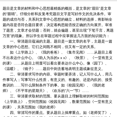
题目是文章的材料和中心思想最精炼的概括，是文章的“眉目”是文章
的“眼睛”。仔细分析和反复考究题目文字是写好作文的先决条件。审
题的成功与否，关系到文章中心思想的确立，材料的选择，将影响全
篇内容是否符合题目要求，决定着构思能否按正确的方向展开。审准
了题意，文章才会切题；否则，就会偏题，甚至出现“下笔千言，离题
万里”的现象。所以学生在审题过程中应掌握这几方面的知识能力：
一、审清题目蕴涵的主题。题目是一篇文章的名字，主题是一篇
文章的中心思想。它们之间既不相同，但又有一定的关系。
如《上学路上》、《我的爸爸》、《集市见闻》……从题目上看
不出表达什么中心。《助人为乐的x x x》、《秋景》、《一堂有意义
的课》……从题目上明显可以看出要表达什么中心。像《园丁》、
《温暖》、《镜子》……题目中则含蓄地表明主题或象征意义。
二、审清要求写作的内容。审题时要弄清，记人写什么人，用几
件事写人；写事写什么性质，有意义的、有趣的、还是内疚的、接受
教训的……写什么限制条件下的事。如《校园见闻》、《我的老
师》、《不平常的星期天》、《欢乐的“六一”节》……
三、审清要求取材的范围。要从题目上理解取材的时间范围如
《上学路上》，空间范围如《校园见闻》，数量范围如《一堂有意义
的课》，关系范围如《我的老师》
四、审清写作的重点。要从题目上揣摩重点。如《老师笑了》，