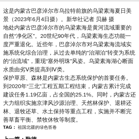
这是内蒙古巴彦淖尔市乌拉特前旗的乌梁素海夏日美
景（2023年6月4日摄）。新华社记者 贝赫 摄
地处内蒙古巴彦淖尔市的乌梁素海是黄河流域重要的
自然“净化区”。20世纪90年代，乌梁素海生态功能一
度严重退化。近些年，巴彦淖尔市对乌梁素海流域实
施系统化综合治理，从过去单纯的“治湖泊”转变为系统
的“治流域”，重现“塞外明珠”风姿。乌梁素海湖心断面
水质由劣Ⅴ类提高到Ⅳ类。
保护草原、森林是内蒙古生态系统保护的首要任务。
到2020年“三北”工程五期工程结束，内蒙古累计完成
建设任务1.19亿亩，占全国的25.1%。同时，内蒙古还
大力组织实施京津风沙源治理、天然林保护、退耕还
林、退牧还草、水土保持等重点工程，实施并不断完
善草畜平衡、禁牧休牧等制度。
TAG：
祖国北疆的绿色答卷