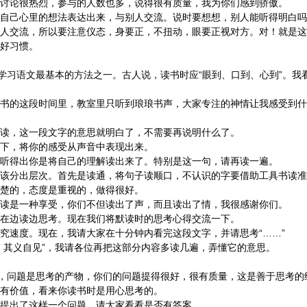
很热烈，参与的人数也多，说得很有质量，我为你们感到骄傲。
心里的想法表达出来，与别人交流。说时要想想，别人能听得明白吗
流，所以要注意仪态，身要正，不扭动，眼要正视对方。对！就是这
好习惯。
习语文最基本的方法之一。古人说，读书时应“眼到、口到、心到”。我
这段时间里，教室里只听到琅琅书声，大家专注的神情让我感受到什么
这一段文字的意思就明白了，不需要再说明什么了。
，将你的感受从声音中表现出来。
出你是将自己的理解读出来了。特别是这一句，请再读一遍。
出层次。首先是读通，将句子读顺口，不认识的字要借助工具书读准
楚的，态度是重视的，做得很好。
一种享受，你们不但读出了声，而且读出了情，我很感谢你们。
读边思考。现在我们将默读时的思考心得交流一下。
度。现在，我请大家在十分钟内看完这段文字，并请思考“……”
义自见”，我请各位再把这部分内容多读几遍，弄懂它的意思。
问题是思考的产物，你们的问题提得很好，很有质量，这是善于思考的
价值，看来你读书时是用心思考的。
了这样一个问题，请大家看看是否有答案。