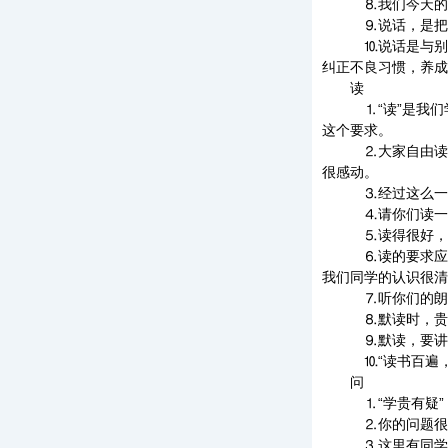
⒏我们今天的讨论
⒐说话，是把自己
⒑说话是与别人交
纠正不良习惯，养成
读
⒈“读”是我们学
这个要求。
⒉大家自由读书的
很感动。
⒊经过这么一读，
⒋请你们读一下
⒌读得很好，听得
⒍读的要求应该分
我们同学的认识很清
⒎听你们的朗读是
⒏默读时，贵在边
⒐默读，要讲究速
⒑“读书百遍，其
问
⒈“学贵有疑”，
⒉你的问题很有
⒊这里有同学提出