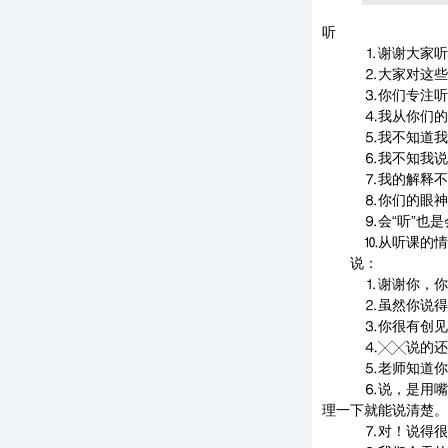
听
⒈谢谢大家听得
⒉大家对这些内
⒊你们专注听讲
⒋我从你们的姿
⒌我不知道我这
⒍我不知我说清
⒎我的解释不知是
⒏你们的眼神告诉
⒐会“听”也是会
⒑从听课的情况反
说：
⒈谢谢你，你说
⒉虽然你说得不完
⒊你很有创见，
⒋╳╳说的还不
⒌老师知道你心里
⒍说，是用嘴来写
理一下就能说清楚。
⒎对！说得很好，