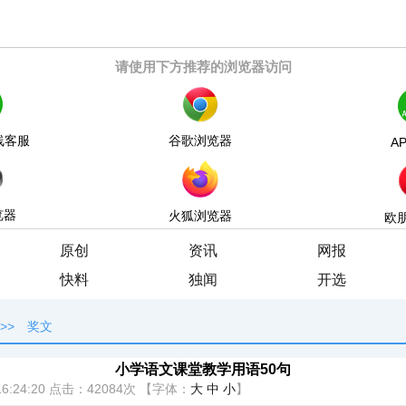
请使用下方推荐的浏览器访问
线客服
谷歌浏览器
A
览器
火狐浏览器
欧
原创
资讯
网报
快料
独闻
开选
>>
奖文
小学语文课堂教学用语50句
6:24:20
点击：
42084次
【字体：
大
中
小
】