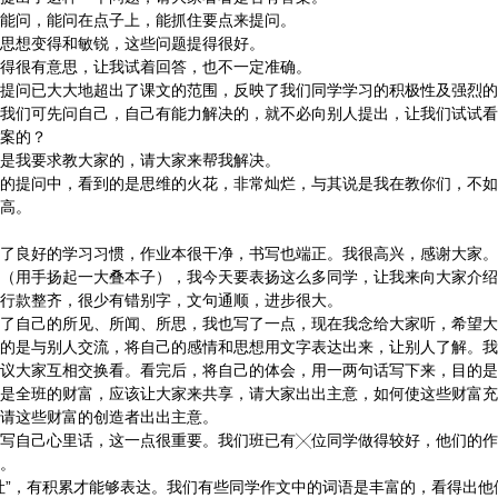
，能问在点子上，能抓住要点来提问。
想变得和敏锐，这些问题提得很好。
有意思，让我试着回答，也不一定准确。
已大大地超出了课文的范围，反映了我们同学学习的积极性及强烈的
可先问自己，自己有能力解决的，就不必向别人提出，让我们试试看
案的？
要求教大家的，请大家来帮我解决。
问中，看到的是思维的火花，非常灿烂，与其说是我在教你们，不如
高。
好的学习习惯，作业本很干净，书写也端正。我很高兴，感谢大家。
手扬起一大叠本子），我今天要表扬这么多同学，让我来向大家介绍
行款整齐，很少有错别字，文句通顺，进步很大。
己的所见、所闻、所思，我也写了一点，现在我念给大家听，希望大
与别人交流，将自己的感情和思想用文字表达出来，让别人了解。我
议大家互相交换看。看完后，将自己的体会，用一两句话写下来，目的是
班的财富，应该让大家来共享，请大家出出主意，如何使这些财富充
请这些财富的创造者出出主意。
己心里话，这一点很重要。我们班已有╳位同学做得较好，他们的作
。
，有积累才能够表达。我们有些同学作文中的词语是丰富的，看得出他