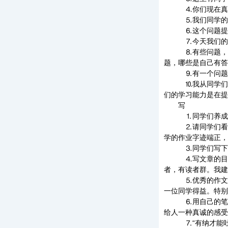
⒋你们现在真能问
⒌我们同学的思
⒍这个问题提得很
⒎今天我们的提问
⒏有些问题，我们
题，哪些是自己有答
⒐有一个问题是我
⒑我从同学们的提
们的学习能力是在提
写
⒈同学们养成了良
⒉请同学们看（用
学的作业字迹端正，
⒊同学们写下了自
⒋写文章的目的是
者，有读者群。我建
⒌优秀的作文是全
一位同学得益。特别
⒍用自己的笔写自
给人一种真诚的感受
⒎“有纳才能吐”